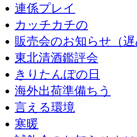
連係プレイ
カッチカチの
販売会のお知らせ（遅
東北清酒鑑評会
きりたんぽの日
海外出荷準備ちう
言える環境
寒暖